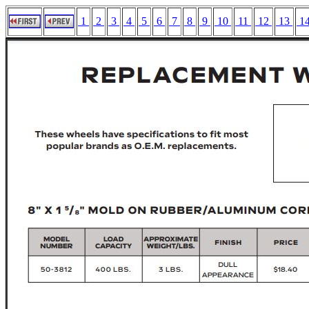
1
2
3
4
5
6
7
8
9
10
11
12
13
1